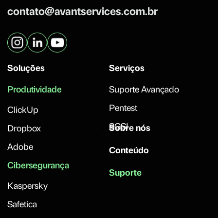
contato@avantservices.com.br
Soluções
Serviços
Produtividade
Suporte Avançado
Pentest
ClickUp
SGSI
Sobre nós
Dropbox
Adobe
Conteúdo
Cibersegurança
Suporte
Kaspersky
Safetica