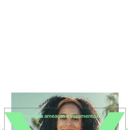
Um testemunho do
nosso
comprometimento
com a segurança
cibernética dos
nossos clientes.
Resistência a ameaças e vazamento de
dados