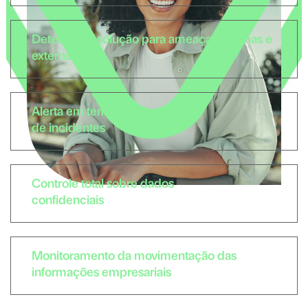
Detecção e solução para ameaças internas e
externas
Alerta em tempo real
de incidentes
Controle total sobre dados
confidenciais
Monitoramento da movimentação das
informações empresariais