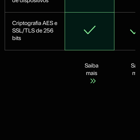
de dispositivos
Criptografia AES e
SSL/TLS de 256
bits
Saiba
Sai
mais
ma