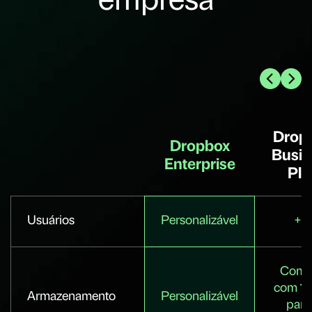
empresa
Drop
Dropbox
Busin
Enterprise
Plu
Usuários
Personalizável
+ 3
Come
com
1
Armazenamento
Personalizável
para