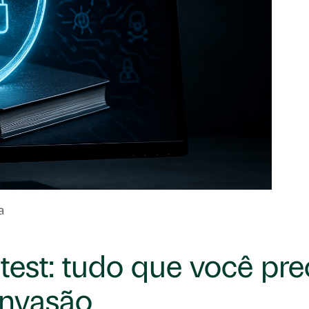
a
est: tudo que você pre
invasão